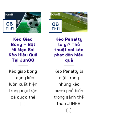
06
06
Th11
Th11
Kèo Giao
Kèo Penalty
Bóng – Bật
là gì? Thủ
Mí Mẹo Soi
thuật soi kèo
Kèo Hiệu Quả
phạt đền hiệu
Tại Jun88
quả
Kèo giao bóng
Kèo Penalty là
– dạng kèo
một trong
luôn xuất hiện
những kèo
trong mọi trận
cược phổ biến
cá cược thể
trong sảnh thể
[...]
thao JUN88.
[...]