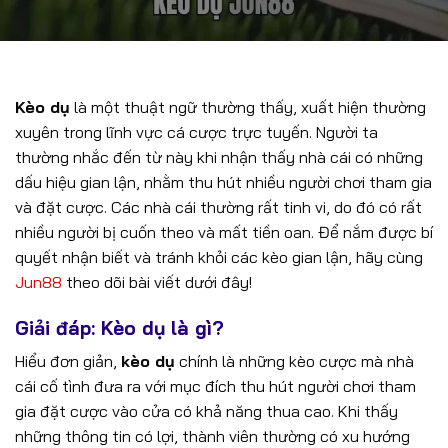
Kèo dụ
là một thuật ngữ thường thấy, xuất hiện thường
xuyên trong lĩnh vực cá cược trực tuyến. Người ta
thường nhắc đến từ này khi nhận thấy nhà cái có những
dấu hiệu gian lận, nhằm thu hút nhiều người chơi tham gia
và đặt cược. Các nhà cái thường rất tinh vi, do đó có rất
nhiều người bị cuốn theo và mất tiền oan. Để nắm được bí
quyết nhận biết và tránh khỏi các kèo gian lận, hãy cùng
Jun88
theo dõi bài viết dưới đây!
Giải đáp: Kèo dụ là gì?
Hiểu đơn giản,
kèo dụ
chính là những kèo cược mà nhà
cái cố tình đưa ra với mục đích thu hút người chơi tham
gia đặt cược vào cửa có khả năng thua cao. Khi thấy
những thông tin có lợi, thành viên thường có xu hướng