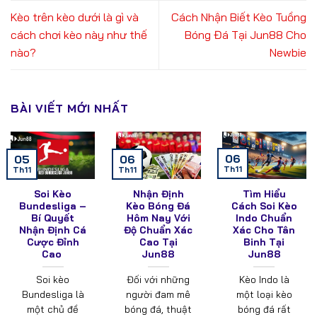
Kèo trên kèo dưới là gì và
Cách Nhận Biết Kèo Tuồng
cách chơi kèo này như thế
Bóng Đá Tại Jun88 Cho
nào?
Newbie
BÀI VIẾT MỚI NHẤT
06
05
06
Th11
Th11
Th11
Soi Kèo
Nhận Định
Tìm Hiểu
Bundesliga –
Kèo Bóng Đá
Cách Soi Kèo
Bí Quyết
Hôm Nay Với
Indo Chuẩn
Nhận Định Cá
Độ Chuẩn Xác
Xác Cho Tân
Cược Đỉnh
Cao Tại
Binh Tại
Cao
Jun88
Jun88
Soi kèo
Đối với những
Kèo Indo là
Bundesliga là
người đam mê
một loại kèo
một chủ đề
bóng đá, thuật
bóng đá rất