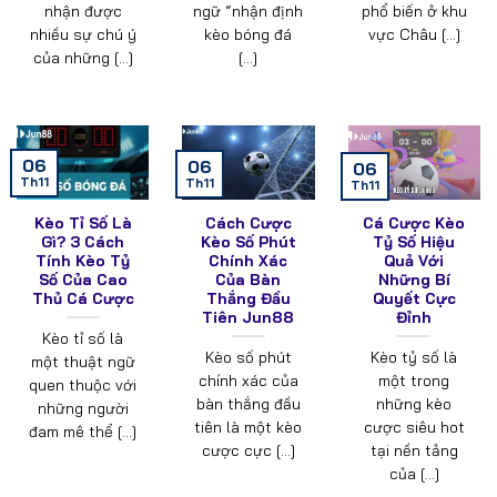
nhận được
ngữ “nhận định
phổ biến ở khu
nhiều sự chú ý
kèo bóng đá
vực Châu [...]
của những [...]
[...]
06
06
06
Th11
Th11
Th11
Kèo Tỉ Số Là
Cách Cược
Cá Cược Kèo
Gì? 3 Cách
Kèo Số Phút
Tỷ Số Hiệu
Tính Kèo Tỷ
Chính Xác
Quả Với
Số Của Cao
Của Bàn
Những Bí
Thủ Cá Cược
Thắng Đầu
Quyết Cực
Tiên Jun88
Đỉnh
Kèo tỉ số là
Kèo số phút
Kèo tỷ số là
một thuật ngữ
chính xác của
một trong
quen thuộc với
bàn thắng đầu
những kèo
những người
tiên là một kèo
cược siêu hot
đam mê thể [...]
cược cực [...]
tại nền tảng
của [...]