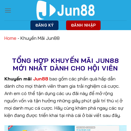
Chuyển
đến
nội
dung
ĐĂNG KÝ
ĐĂNH NHẬP
Home
-
Khuyến Mãi Jun88
TỔNG HỢP KHUYẾN MÃI JUN88
MỚI NHẤT DÀNH CHO HỘI VIÊN
Khuyến mãi
Jun88
bao gồm các phần quà hấp dẫn
dành cho mọi thành viên tham gia trải nghiệm cá cược.
Anh em có thể tận dụng các ưu đãi này để mở rộng
nguồn vốn và tận hưởng những giây phút giải trí thú vị ở
mọi danh mục cá cược. Hãy cùng khám phá ngay các sự
kiện đang được triển khai tại nhà cái ở bài viết sau đây.