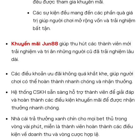
đều được tham gia khuyến mãi.
Các sự kiện đều mang đến các phần quà giá
trị giúp người chơi mở rộng vốn và trải nghiệm
bất tận.
Khuyến mãi Jun88
giúp thu hút các thành viên mới
trải nghiệm và tri ân những người cũ đã trải nghiệm lâu
dài.
Các điều khoản ưu đãi không quá khắt khe, giúp người
chơi có thể hoàn thành nhanh chóng và nhận thưởng.
Hệ thống CSKH sẵn sàng hỗ trợ thành viên để giải đáp
và hoàn thành các điều kiện khuyến mãi để được nhận
thưởng nhanh chóng.
Nhà cái trả thưởng xanh chín cho mọi bet thủ trong
vòng vài phút, miễn là thành viên hoàn thành các điều
kiện về doanh thu và vòng cược hợp lệ.