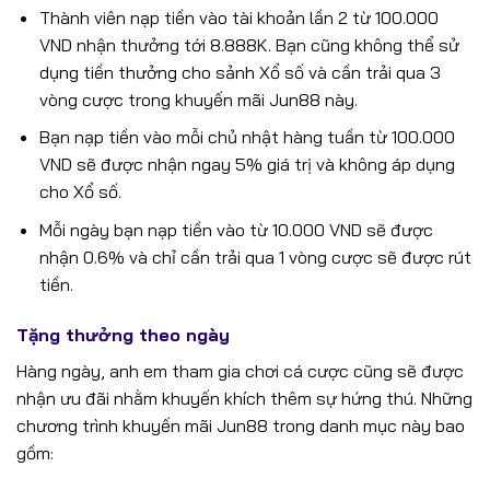
Thành viên nạp tiền vào tài khoản lần 2 từ 100.000
VND nhận thưởng tới 8.888K. Bạn cũng không thể sử
dụng tiền thưởng cho sảnh Xổ số và cần trải qua 3
vòng cược trong khuyến mãi Jun88 này.
Bạn nạp tiền vào mỗi chủ nhật hàng tuần từ 100.000
VND sẽ được nhận ngay 5% giá trị và không áp dụng
cho Xổ số.
Mỗi ngày bạn nạp tiền vào từ 10.000 VND sẽ được
nhận 0.6% và chỉ cần trải qua 1 vòng cược sẽ được rút
tiền.
Tặng thưởng theo ngày
Hàng ngày, anh em tham gia chơi cá cược cũng sẽ được
nhận ưu đãi nhằm khuyến khích thêm sự hứng thú. Những
chương trình khuyến mãi Jun88 trong danh mục này bao
gồm: