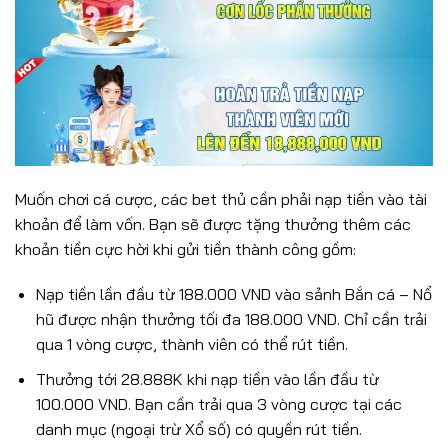
Muốn chơi cá cược, các bet thủ cần phải nạp tiền vào tài
khoản để làm vốn. Bạn sẽ được tặng thưởng thêm các
khoản tiền cực hời khi gửi tiền thành công gồm:
Nạp tiền lần đầu từ 188.000 VND vào sảnh Bắn cá – Nổ
hũ được nhận thưởng tối đa 188.000 VND. Chỉ cần trải
qua 1 vòng cược, thành viên có thể rút tiền.
Thưởng tới 28.888K khi nạp tiền vào lần đầu từ
100.000 VND. Bạn cần trải qua 3 vòng cược tại các
danh mục (ngoại trừ Xổ số) có quyền rút tiền.