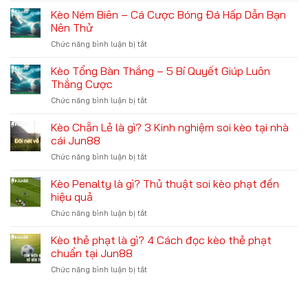
xem
Chính
nhà
Kèo Ném Biên – Cá Cược Bóng Đá Hấp Dẫn Bạn
kèo
Xác
cái
Macao
Nên Thử
Nhất
–
chuẩn
ở
Chức năng bình luận bị tắt
Cập
chỉnh
Kèo
nhập
cho
Ném
Kèo Tổng Bàn Thắng – 5 Bí Quyết Giúp Luôn
thông
Newbie
Biên
tin
Thắng Cược
–
chi
ở
Chức năng bình luận bị tắt
Cá
tiết
Kèo
Cược
mới
Tổng
Kèo Chẵn Lẻ là gì? 3 Kinh nghiệm soi kèo tại nhà
Bóng
nhất
Bàn
Đá
cái Jun88
cho
Thắng
Hấp
Newbie
ở
Chức năng bình luận bị tắt
–
Dẫn
Kèo
5
Bạn
Chẵn
Kèo Penalty là gì? Thủ thuật soi kèo phạt đền
Bí
Nên
Lẻ
Quyết
hiệu quả
Thử
là
Giúp
ở
Chức năng bình luận bị tắt
gì?
Luôn
Kèo
3
Thắng
Penalty
Kèo thẻ phạt là gì? 4 Cách đọc kèo thẻ phạt
Kinh
Cược
là
nghiệm
chuẩn tại Jun88
gì?
soi
ở
Chức năng bình luận bị tắt
Thủ
kèo
Kèo
thuật
tại
thẻ
soi
nhà
phạt
kèo
cái