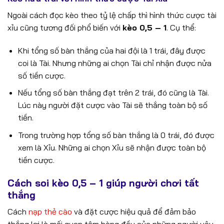
Ngoài cách đọc kèo theo tỷ lệ chấp thì hình thức cược tài
xỉu cũng tương đối phổ biến với
kèo 0,5 – 1
. Cụ thể:
Khi tổng số bàn thắng của hai đội là 1 trái, đây được
coi là Tài. Nhưng những ai chọn Tài chỉ nhận được nửa
số tiền cược.
Nếu tổng số bàn thắng đạt trên 2 trái, đó cũng là Tài.
Lúc này người đặt cược vào Tài sẽ thắng toàn bộ số
tiền.
Trong trường hợp tổng số bàn thắng là 0 trái, đó được
xem là Xỉu. Những ai chọn Xỉu sẽ nhận được toàn bộ
tiền cược.
Cách soi kèo 0,5 – 1 giúp người chơi tất
thắng
Cách
nạp thẻ cào
và đặt cược hiệu quả để đảm bảo