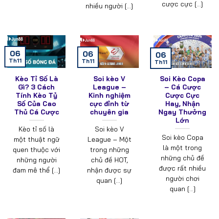
cược cực [...]
nhiều người [...]
06
06
06
Th11
Th11
Th11
Kèo Tỉ Số Là
Soi kèo V
Soi Kèo Copa
Gì? 3 Cách
League –
– Cá Cược
Tính Kèo Tỷ
Kinh nghiệm
Cược Cực
Số Của Cao
cực đỉnh từ
Hay, Nhận
Thủ Cá Cược
chuyên gia
Ngay Thưởng
Lớn
Kèo tỉ số là
Soi kèo V
Soi kèo Copa
một thuật ngữ
League – Một
là một trong
quen thuộc với
trong những
những chủ đề
những người
chủ đề HOT,
được rất nhiều
đam mê thể [...]
nhận được sự
người chơi
quan [...]
quan [...]