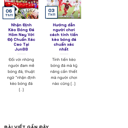
03
06
Th11
Th11
Nhận Định
Hướng dẫn
Kèo Bóng Đá
người chơi
Hôm Nay Với
cách tính tiền
Độ Chuẩn Xác
kèo bóng đá
Cao Tại
chuẩn xác
Jun88
nhất
Đối với những
Tính tiền kèo
người đam mê
bóng đá mà kỹ
bóng đá, thuật
năng cần thiết
ngữ “nhận định
mà người chơi
kèo bóng đá
nào cũng [...]
[...]
BÀI VIẾT GẦN ĐÂY