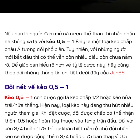
Nếu bạn là người đam mê cá cược thể thao thì chắc chắn
sẽ không xa lạ với
kèo 0,5 – 1
. Đây là một loại kèo chấp
châu Á tương đối phổ biến. Tuy nhiên, với những người
mới bắt đầu thì có thể vẫn còn nhiều điều còn chưa nắm
rõ. Để giúp bạn hiểu rõ hơn về tỷ lệ cược này, hãy cùng
theo dõi những thông tin chi tiết dưới đây của
Jun88
!
Đôi nét về kèo 0,5 – 1
Kèo 0,5 – 1
còn được gọi là kèo chấp 1/2 hoặc kèo nửa
trái/nửa thắng. Hiện nay, loại kèo này đang thu hút nhiều
người tham gia. Khi đặt cược, đội được chấp có thể nhận
thêm 0.5 hoặc 1 bàn tùy thuộc vào từng trận đấu. Đối với
kèo 3/4 hoặc 0.75 thì sự khác biệt nằm ở chỗ đội nhận
kèo sẽ được cộng thêm 3/4 hoặc 0.75 bàn thay vì 0.5