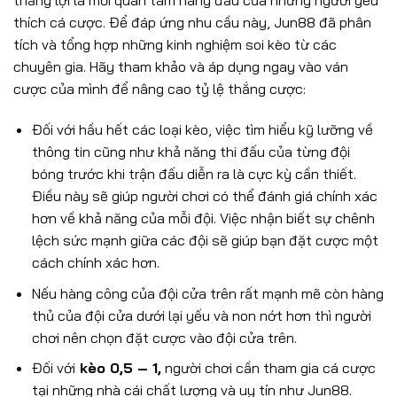
thắng lợi là mối quan tâm hàng đầu của những người yêu
thích cá cược. Để đáp ứng nhu cầu này, Jun88 đã phân
tích và tổng hợp những kinh nghiệm soi kèo từ các
chuyên gia. Hãy tham khảo và áp dụng ngay vào ván
cược của mình để nâng cao tỷ lệ thắng cược:
Đối với hầu hết các loại kèo, việc tìm hiểu kỹ lưỡng về
thông tin cũng như khả năng thi đấu của từng đội
bóng trước khi trận đấu diễn ra là cực kỳ cần thiết.
Điều này sẽ giúp người chơi có thể đánh giá chính xác
hơn về khả năng của mỗi đội. Việc nhận biết sự chênh
lệch sức mạnh giữa các đội sẽ giúp bạn đặt cược một
cách chính xác hơn.
Nếu hàng công của đội cửa trên rất mạnh mẽ còn hàng
thủ của đội cửa dưới lại yếu và non nớt hơn thì người
chơi nên chọn đặt cược vào đội cửa trên.
Đối với
kèo 0,5 – 1,
người chơi cần tham gia cá cược
tại những nhà cái chất lượng và uy tín như Jun88.