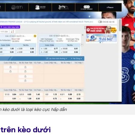
n kèo dưới là loại kèo cực hấp dẫn
 trên kèo dưới