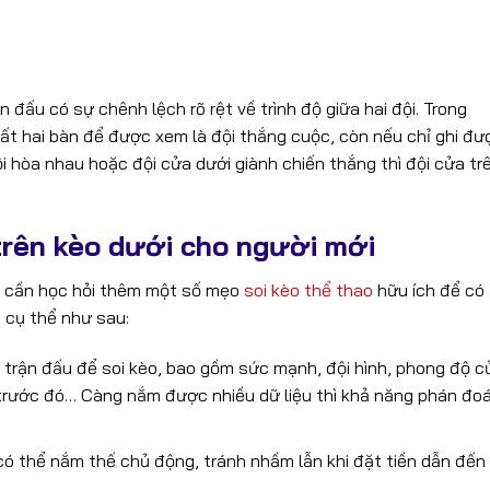
 đấu có sự chênh lệch rõ rệt về trình độ giữa hai đội. Trong
hất hai bàn để được xem là đội thắng cuộc, còn nếu chỉ ghi đư
ội hòa nhau hoặc đội cửa dưới giành chiến thắng thì đội cửa tr
trên kèo dưới cho người mới
g cần học hỏi thêm một số mẹo
soi kèo thể thao
hữu ích để có
, cụ thể như sau:
n trận đấu để soi kèo, bao gồm sức mạnh, đội hình, phong độ c
ầu trước đó… Càng nắm được nhiều dữ liệu thì khả năng phán đo
có thể nắm thế chủ động, tránh nhầm lẫn khi đặt tiền dẫn đến