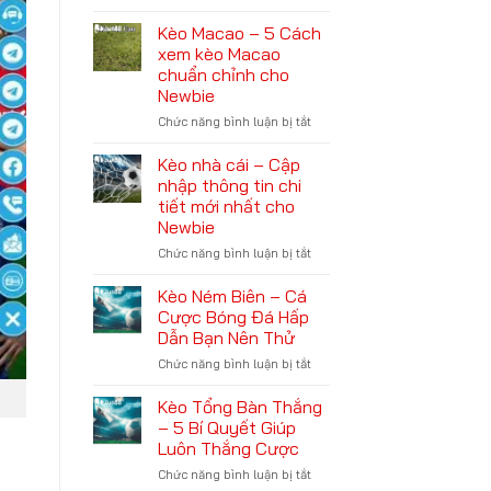
Kèo
Mẹo
Cầu
Soi
Kèo Macao – 5 Cách
Thủ
Kèo
xem kèo Macao
Nhận
Ăn
chuẩn chỉnh cho
Thẻ
Tiền
Newbie
Phạt
Tại
–
Jun88
ở
Chức năng bình luận bị tắt
Cách
Kèo
Dự
Macao
Kèo nhà cái – Cập
Đoán
–
nhập thông tin chi
Chính
5
tiết mới nhất cho
Xác
Cách
Newbie
Nhất
xem
kèo
ở
Chức năng bình luận bị tắt
Macao
Kèo
chuẩn
nhà
Kèo Ném Biên – Cá
chỉnh
cái
Cược Bóng Đá Hấp
cho
–
Dẫn Bạn Nên Thử
Newbie
Cập
ở
Chức năng bình luận bị tắt
nhập
Kèo
thông
Ném
tin
Kèo Tổng Bàn Thắng
Biên
chi
– 5 Bí Quyết Giúp
–
tiết
Luôn Thắng Cược
Cá
mới
ở
Chức năng bình luận bị tắt
Cược
nhất