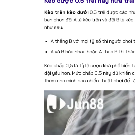
Kèo cược 0.5 trái hay nửa trái
Kèo trên kèo dưới
0.5 trái được các nh
bạn chọn đội A là kèo trên và đội B là kèo 
như sau:
A thắng B với mọi tỷ số thì người chơi 
A và B hòa nhau hoặc A thua B thì thàn
Kèo chấp 0,5 là tỷ lệ cược khá phổ biến t
đội yếu hơn. Mức chấp 0,5 này đủ khiến ch
thêm cho mình các chiến thuật chơi để tă