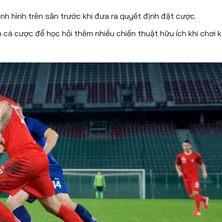
ình hình trên sân trước khi đưa ra quyết định đặt cược.
 cá cược để học hỏi thêm nhiều chiến thuật hữu ích khi chơi 