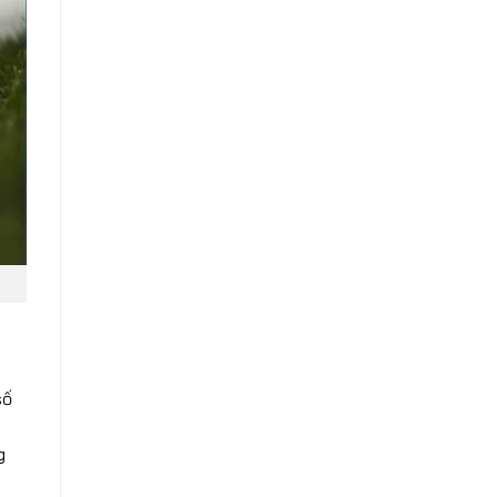
số
g
ì