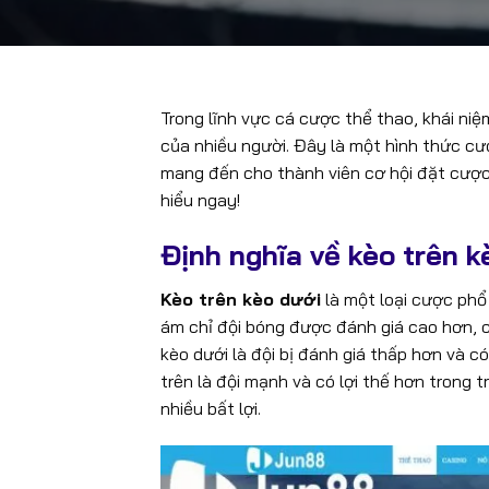
Trong lĩnh vực cá cược thể thao, khái ni
của nhiều người. Đây là một hình thức cư
mang đến cho thành viên cơ hội đặt cược
hiểu ngay!
Định nghĩa về kèo trên k
Kèo trên kèo dưới
là một loại cược phổ 
ám chỉ đội bóng được đánh giá cao hơn, c
kèo dưới là đội bị đánh giá thấp hơn và c
trên là đội mạnh và có lợi thế hơn trong t
nhiều bất lợi.