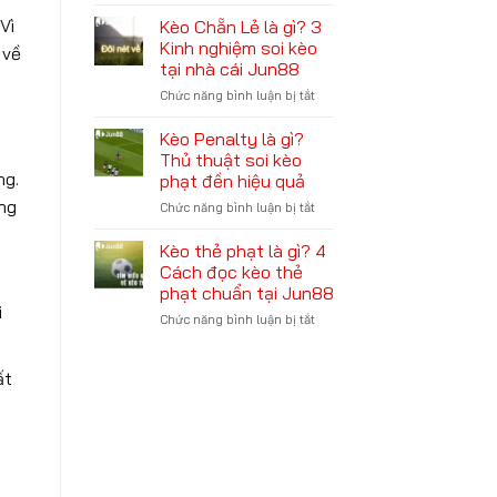
Kèo
Bóng
cho
Tổng
Đá
Vì
Newbie
Kèo Chẵn Lẻ là gì? 3
Bàn
Hấp
Kinh nghiệm soi kèo
 về
Thắng
Dẫn
tại nhà cái Jun88
–
Bạn
ở
Chức năng bình luận bị tắt
5
Nên
Kèo
Bí
Thử
Chẵn
Quyết
Kèo Penalty là gì?
Lẻ
Giúp
Thủ thuật soi kèo
là
Luôn
ng.
phạt đền hiệu quả
gì?
Thắng
ờng
ở
Chức năng bình luận bị tắt
3
Cược
Kèo
Kinh
Penalty
nghiệm
Kèo thẻ phạt là gì? 4
là
soi
Cách đọc kèo thẻ
gì?
kèo
phạt chuẩn tại Jun88
Thủ
tại
i
ở
Chức năng bình luận bị tắt
thuật
nhà
Kèo
soi
cái
thẻ
kèo
Jun88
ất
phạt
phạt
là
đền
gì?
hiệu
4
quả
Cách
đọc
kèo