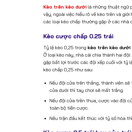
Kèo trên kèo dưới
là những thuật ngữ p
vậy, ngoài việc hiểu rõ về kèo trên và giớ
các loại kèo chấp thường gặp ở các nhà c
Kèo cược chấp 0.25 trái
Tỷ lệ kèo 0,25 trong
kèo trên kèo dưới
Ở loại kèo này, nhà cái chia thành hai đội
gặp bất lợi trước các đội xếp cuối với tỷ 
kèo chấp 0,25 như sau:
Nếu đội cửa trên thắng, thành viên sẽ 
cửa dưới thì tay chơi sẽ mất trắng.
Nếu đội cửa trên thua, cược vào đội c
toàn bộ tiền cược.
Nếu trận đấu kết thúc với tỷ số hòa th