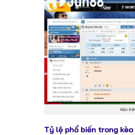
Kèo trê
Tỷ lệ phổ biến trong kèo