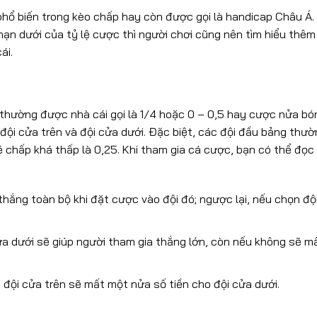
hổ biến trong kèo chấp hay còn được gọi là handicap Châu Á. 
i hạn dưới của tỷ lệ cược thì người chơi cũng nên tìm hiểu thêm
ái.
thường được nhà cái gọi là 1/4 hoặc 0 – 0,5 hay cược nửa bó
: đội cửa trên và đội cửa dưới. Đặc biệt, các đội đầu bảng thư
lệ chấp khá thấp là 0,25. Khi tham gia cá cược, bạn có thể đọc
thắng toàn bộ khi đặt cược vào đội đó; ngược lại, nếu chọn độ
ửa dưới sẽ giúp người tham gia thắng lớn, còn nếu không sẽ m
ì đội cửa trên sẽ mất một nửa số tiền cho đội cửa dưới.