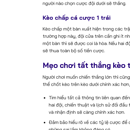
người nào chọn cược đội dưới sẽ thắng.
Kèo chấp cá cược 1 trái
Kèo chấp một bàn xuất hiện trong các trận
trường hợp này, đội cửa trên cần ghi ít n
một bàn thì sẽ được coi là hòa. Nếu hai đ
sẽ thua toàn bộ số tiền cược.
Mẹo chơi tất thắng kèo 
Người chơi muốn chiến thắng lớn thì cũn
thể chốt kèo trên kèo dưới chính xác hơn
Tìm hiểu tất cả thông tin liên quan đế
hai đội, chiến thuật và lịch sử đối đ
và nhận định sẽ càng chính xác hơn.
Đảm bảo hiểu rõ về các tỷ lệ cược để 
những sai lầm không đáng có.