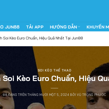
ÀO JUN88
TẢI APP
HƯỚNG DẪN
KHUYẾN M
 Soi Kèo Euro Chuẩn, Hiệu Quả Nhất Tại Jun88
SOI KÈO THỂ THAO
Soi Kèo Euro Chuẩn, Hiệu Qu
ĐÃ ĐĂNG TRÊN
THÁNG MƯỜI MỘT 5, 2024
BỞI
VŨ TRỌNG PHƯỚC