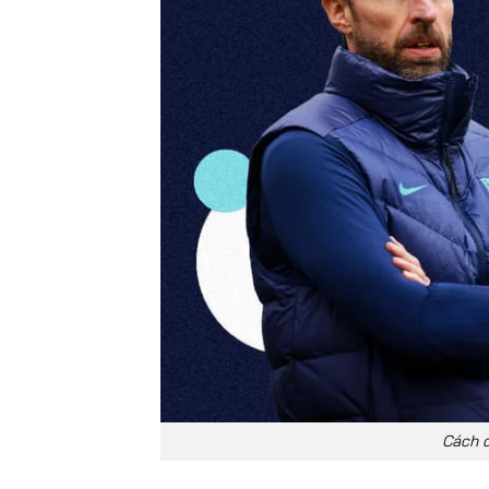
Cách đ