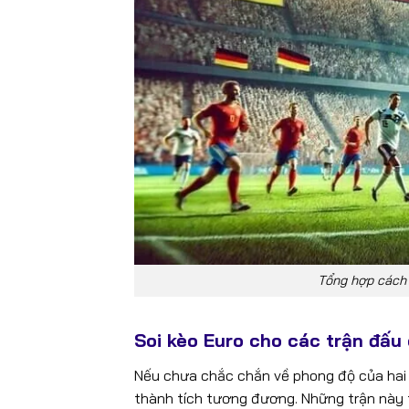
Tổng hợp cách 
Soi kèo Euro cho các trận đấu
Nếu chưa chắc chắn về phong độ của hai 
thành tích tương đương. Những trận này 