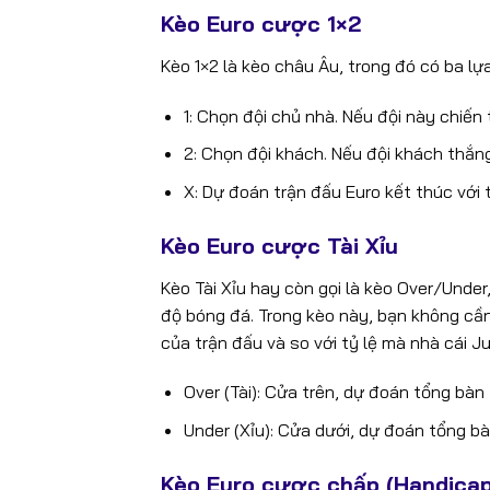
Kèo Euro cược 1×2
Kèo 1×2 là kèo châu Âu, trong đó có ba lựa
1: Chọn đội chủ nhà. Nếu đội này chiến
2: Chọn đội khách. Nếu đội khách thắn
X: Dự đoán trận đấu Euro kết thúc với 
Kèo Euro cược Tài Xỉu
Kèo Tài Xỉu hay còn gọi là kèo Over/Under
độ bóng đá. Trong kèo này, bạn không cầ
của trận đấu và so với tỷ lệ mà nhà cái J
Over (Tài): Cửa trên, dự đoán tổng bàn 
Under (Xỉu): Cửa dưới, dự đoán tổng bà
Kèo Euro cược chấp (Handicap