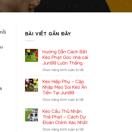
mỗi
BÀI VIẾT GẦN ĐÂY
êu
Hướng Dẫn Cách Bắt
Kèo Phạt Góc nhà cái
Jun88 Luôn Thắng
ở
Chức năng bình luận bị tắt
Hướng
Dẫn
Kèo Hiệp Phụ – Cập
Cách
Nhập Mẹo Soi Kèo Ăn
a
Bắt
Tiền Tại Jun88
Kèo
ở
Chức năng bình luận bị tắt
Phạt
Kèo
Góc
g
Hiệp
nhà
Kèo Cầu Thủ Nhận
Phụ
cái
Thẻ Phạt – Cách Dự
–
Jun88
Đoán Chính Xác Nhất
Cập
Luôn
ở
Chức năng bình luận bị tắt
Nhập
Thắng