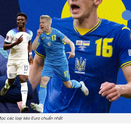
ọc các loại kèo Euro chuẩn nhất