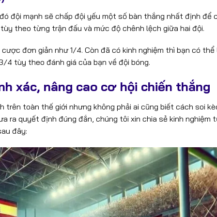
g đó đội mạnh sẽ chấp đội yếu một số bàn thắng nhất định để 
 tùy theo từng trận đấu và mức độ chênh lệch giữa hai đội.
 cược đơn giản như 1/4. Còn đã có kinh nghiệm thì bạn có thể 
/4 tùy theo đánh giá của bạn về đội bóng.
nh xác, nâng cao cơ hội chiến thắng
h trên toàn thế giới nhưng không phải ai cũng biết cách soi kè
ưa ra quyết định đúng đắn, chúng tôi xin chia sẻ kinh nghiệm 
sau đây: