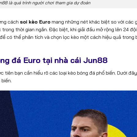
un88 là quá trình người chơi tham gia dự đoán
hưng cách
soi kèo Euro
mang những nét khác biệt so với các g
 trong thời gian ngắn. Đặc biệt, khi giải đấu mở rộng lên 24 đội
 để có thể phân tích và chọn lọc kèo một cách hiệu quả trong 
óng đá Euro tại nhà cái Jun88
c tiên bạn cần hiểu rõ các loại kèo bóng đá phổ biến. Dưới đây
biến.