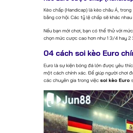
Kèo chấp (Handicap) là kèo châu Á, tron
bằng cơ hội. Các tỷ lệ chấp sẽ khác nhau
Nếu bạn mới chơi, bạn có thể thử với mức
chọn mức cược cao hơn như 1 3/4 hay 2 3
04 cách soi kèo Euro chí
Euro là sự kiện bóng đá lớn được yêu thíc
một cách chính xác. Để giúp người chơi đ
các chuyên gia trong việc
soi kèo Euro