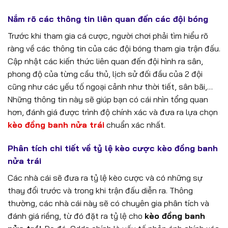
Nắm rõ các thông tin liên quan đến các đội bóng
Trước khi tham gia cá cược, người chơi phải tìm hiểu rõ
ràng về các thông tin của các đội bóng tham gia trận đấu.
Cập nhật các kiến thức liên quan đến đội hình ra sân,
phong độ của từng cầu thủ, lịch sử đối đầu của 2 đội
cũng như các yếu tố ngoại cảnh như thời tiết, sân bãi,…
Những thông tin này sẽ giúp bạn có cái nhìn tổng quan
hơn, đánh giá được trình độ chính xác và đưa ra lựa chọn
kèo đồng banh nửa trái
chuẩn xác nhất.
Phân tích chi tiết về tỷ lệ kèo cược kèo đồng banh
nửa trái
Các nhà cái sẽ đưa ra tỷ lệ kèo cược và có những sự
thay đổi trước và trong khi trận đấu diễn ra. Thông
thường, các nhà cái này sẽ có chuyên gia phân tích và
đánh giá riềng, từ đó đặt ra tỷ lệ cho
kèo đồng banh