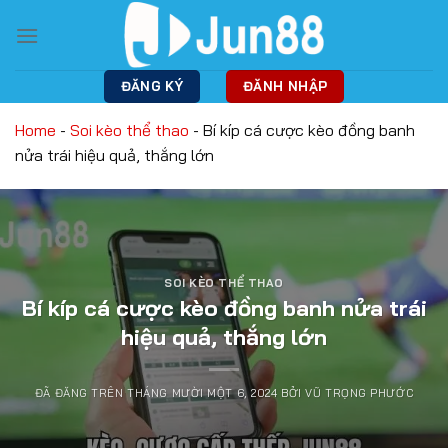
Chuyển
đến
nội
dung
ĐĂNG KÝ
ĐĂNH NHẬP
Home
-
Soi kèo thể thao
-
Bí kíp cá cược kèo đồng banh
nửa trái hiệu quả, thắng lớn
SOI KÈO THỂ THAO
Bí kíp cá cược kèo đồng banh nửa trái
hiệu quả, thắng lớn
ĐÃ ĐĂNG TRÊN
THÁNG MƯỜI MỘT 6, 2024
BỞI
VŨ TRỌNG PHƯỚC