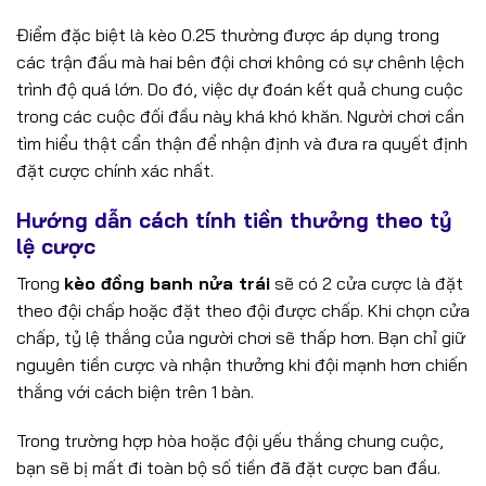
Điểm đặc biệt là kèo 0.25 thường được áp dụng trong
các trận đấu mà hai bên đội chơi không có sự chênh lệch
trình độ quá lớn. Do đó, việc dự đoán kết quả chung cuộc
trong các cuộc đối đầu này khá khó khăn. Người chơi cần
tìm hiểu thật cẩn thận để nhận định và đưa ra quyết định
đặt cược chính xác nhất.
Hướng dẫn cách tính tiền thưởng theo tỷ
lệ cược
Trong
kèo đồng banh nửa trái
sẽ có 2 cửa cược là đặt
theo đội chấp hoặc đặt theo đội được chấp. Khi chọn cửa
chấp, tỷ lệ thắng của người chơi sẽ thấp hơn. Bạn chỉ giữ
nguyên tiền cược và nhận thưởng khi đội mạnh hơn chiến
thắng với cách biện trên 1 bàn.
Trong trường hợp hòa hoặc đội yếu thắng chung cuộc,
bạn sẽ bị mất đi toàn bộ số tiền đã đặt cược ban đầu.