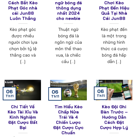
Cách Bắt Kèo
ngữ bóng đá
Chơi Kèo
Phạt Góc nhà
thông dụng
Phạt Đền Hiệu
cái Jun88
nhất 2024
Quả Tại Nhà
Luôn Thắng
cho newbie
Cái Jun88
Kèo phạt góc
Thuật ngữ
Kèo phạt đền
được nhiều
bóng đá là
là một trong
người chơi lựa
ngôn ngữ của
những hình
chọn bởi tỷ lệ
môn thể thao
thức cá cược
thắng cao và
vua, là chiếc
bóng đá hấp
[...]
cầu [...]
dẫn [...]
06
06
06
Th11
Th11
Th11
Chi Tiết Về
Tìm Hiểu Kèo
Kèo Đội Ghi
Kèo Tài Xỉu Và
Chấp Nửa
Bàn Trước –
Kinh Nghiệm
Trái Và 4
Hướng Dẫn
Đặt Cược Bất
Chiến Lược
Cách Đặt
Bại
Đặt Cược Cực
Cược Hợp Lý
Chuẩn