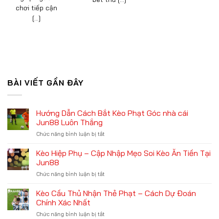
chơi tiếp cận
[...]
BÀI VIẾT GẦN ĐÂY
Hướng Dẫn Cách Bắt Kèo Phạt Góc nhà cái
Jun88 Luôn Thắng
ở
Chức năng bình luận bị tắt
Hướng
Dẫn
Kèo Hiệp Phụ – Cập Nhập Mẹo Soi Kèo Ăn Tiền Tại
Cách
Jun88
Bắt
ở
Chức năng bình luận bị tắt
Kèo
Kèo
Phạt
Hiệp
Kèo Cầu Thủ Nhận Thẻ Phạt – Cách Dự Đoán
Góc
Phụ
nhà
Chính Xác Nhất
–
cái
ở
Chức năng bình luận bị tắt
Cập
Jun88