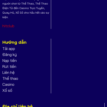
người chơi từ Thể Thao, Thể Thao
Điện Tử đến Casino Trực Tuyến,
Quay Hũ, Xổ Số cho hầu hết các sự
kiện.
hitclub
Hướng dẫn
Tải app
Đăng ký
Nạp tiền
Rút tiền
Liên hệ
Thể thao
Casino
Xổ số
Địa chỉ liên hệ