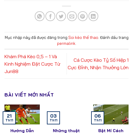
Mục nhập này đã được đăng trong
Soi kèo thể thao
. Đánh dấu trang
permalink
.
Khám Phá Kèo 0,5 – 1 Và
Cá Cược Kèo Tỷ Số Hiệp 1
Kinh Nghiệm Đặt Cược Từ
Cực Đỉnh, Nhận Thưởng Lớn
Jun88
BÀI VIẾT MỚI NHẤT
21
03
06
Th11
Th11
Th11
Hướng Dẫn
Những thuật
Bật Mí Cách